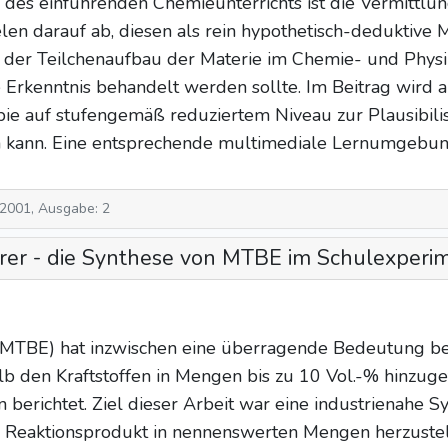
 des einführenden Chemieunterrichts ist die Vermittlun
len darauf ab, diesen als rein hypothetisch-deduktive
 der Teilchenaufbau der Materie im Chemie- und Physik
 Erkenntnis behandelt werden sollte. Im Beitrag wird a
ie auf stufengemäß reduziertem Niveau zur Plausibilis
kann. Eine entsprechende multimediale Lernumgebung 
 2001, Ausgabe: 2
ehrer - die Synthese von MTBE im Schulexperi
(MTBE) hat inzwischen eine überragende Bedeutung bei
alb den Kraftstoffen in Mengen bis zu 10 Vol.-% hinz
 berichtet. Ziel dieser Arbeit war eine industrienahe S
as Reaktionsprodukt in nennenswerten Mengen herzustell