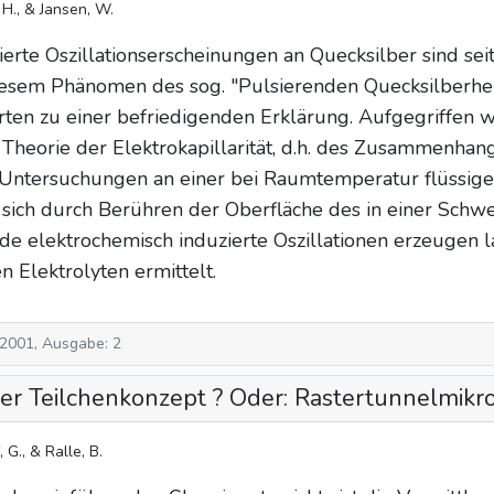
H., & Jansen, W.
erte Oszillationserscheinungen an Quecksilber sind sei
esem Phänomen des sog. "Pulsierenden Quecksilberherz
rten zu einer befriedigenden Erklärung. Aufgegriffen 
Theorie der Elektrokapillarität, d.h. des Zusammenha
. Untersuchungen an einer bei Raumtemperatur flüssi
s sich durch Berühren der Oberfläche des in einer Sch
ode elektrochemisch induzierte Oszillationen erzeugen la
 Elektrolyten ermittelt.
 2001, Ausgabe: 2
er Teilchenkonzept ? Oder: Rastertunnelmikr
f, G., & Ralle, B.