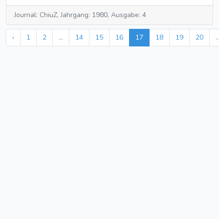
Journal: ChiuZ, Jahrgang: 1980, Ausgabe: 4
‹
1
2
...
14
15
16
17
18
19
20
..