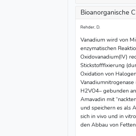
Bioanorganische 
Rehder, D.
Vanadium wird von Mik
enzymatischen Reaktio
Oxidovanadium(IV) red
Stickstofffixierung (
Oxidation von Halogeni
Vanadiumnitrogenase i
H2VO4– gebunden an ei
Amavadin mit “nackte
und speichern es als
sich in vivo und in vi
den Abbau von Fetten 