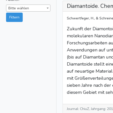
Diamantoide. Che
Bitte wählen
Filtern
Schwertfeger, H., & Schreiner
Zukunft der Diamontoid
molekularen Nanodiama
Forschungsarbeiten au
Anwendungen auf unte
(bis auf Diamantan und
Diamantoide stellt ei
auf neuartige Materia
mit Größenverteilunge
sieben Jahre nach der 
diesem Gebiet mit sehr
Journal: ChiuZ, Jahrgang: 20