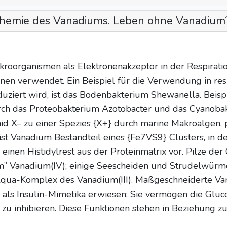
Chemie des Vanadiums. Leben ohne Vanadium
roorganismen als Elektronenakzeptor in der Respiratio
nen verwendet. Ein Beispiel für die Verwendung in resp
uziert wird, ist das Bodenbakterium Shewanella. Beispi
durch das Proteobakterium Azotobacter und das Cyanob
d X– zu einer Spezies {X+} durch marine Makroalgen, pr
st Vanadium Bestandteil eines {Fe7VS9} Clusters, in 
nen Histidylrest aus der Proteinmatrix vor. Pilze de
m” Vanadium(IV); einige Seescheiden und Strudelwür
 Aqua-Komplex des Vanadium(III). Maßgeschneiderte V
tro als Insulin-Mimetika erwiesen: Sie vermögen die Gl
zu inhibieren. Diese Funktionen stehen in Beziehung