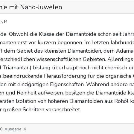
mie mit Nano-Juwelen
, P.
e. Obwohl die Klasse der Diamantoide schon seit Jahrze
nten erst vor kurzem begonnen. Im letzten Jahrhundert
f dem Gebiet des kleinsten Diamantoiden, dem Adamanta
rschiedlichen wissenschaftlichen Gebieten. Allerdin
 Triamantan) bislang überhaupt noch nicht chemisch unt
ne beeindruckende Herausforderung für die organische 
lien mit einzigartigen Eigenschaften. Während andere 
n und Reinheit aufweisen, besitzen die Diamantoide kla
ersten Isolation von höheren Diamantoiden aus Rohöl k
 großen Schritten voranschreitet.
10, Ausgabe: 4